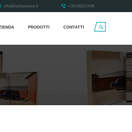
info@kartoservice.it
+39.030317646
ZIENDA
PRODOTTI
CONTATTI